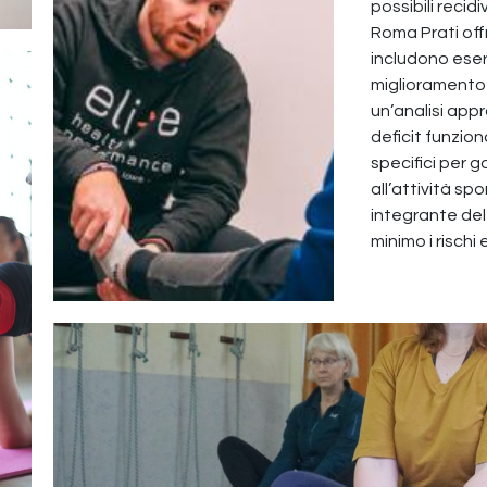
possibili recidi
Roma Prati off
includono eserc
miglioramento d
un’analisi app
deficit funziona
specifici per g
all’attività sp
integrante del 
minimo i risch