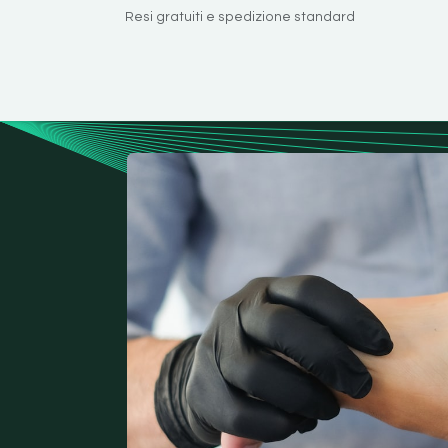
Passa al contenuto
Resi gratuiti e spedizione standard
Home
Chi siamo
Servizi
Blog
Conta