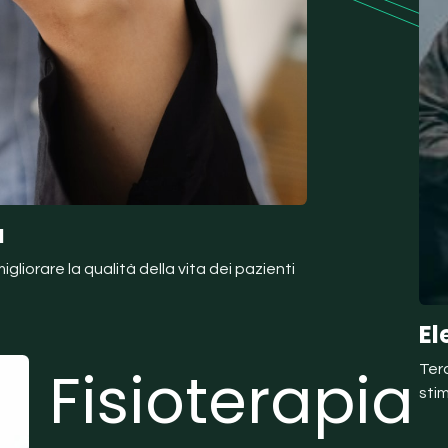
a
gliorare la qualità della vita dei pazienti
El
Fisioterapia
Tera
sti