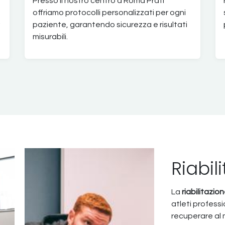
Presso il nostro centro a Roma Prati
offriamo protocolli personalizzati per ogni
paziente, garantendo sicurezza e risultati
misurabili.
Riabil
La
riabilitazio
atleti profess
recuperare al 